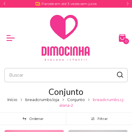
Entrega por Coreios e Excursões
0
Conjunto
Início
breadcrumbs.loja
Conjunto
breadcrumbs.cj-
alana-2
Ordenar
Filtrar