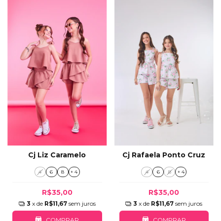
Cj Liz Caramelo
Cj Rafaela Ponto Cruz
4
6
8
+ 4
4
6
8
+ 4
R$35,00
R$35,00
3
x de
R$11,67
sem juros
3
x de
R$11,67
sem juros
COMPRAR
COMPRAR