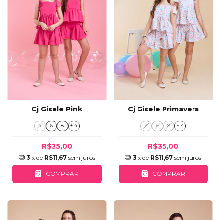
Cj Gisele Primavera
Cj Gisele Pink
4
6
8
+ 4
4
6
8
+ 4
R$35,00
R$35,00
3
x de
R$11,67
sem juros
3
x de
R$11,67
sem juros
COMPRAR
COMPRAR