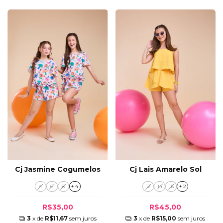
Cj Jasmine Cogumelos
Cj Lais Amarelo Sol
4
6
8
+ 4
12
14
16
+ 2
R$35,00
R$45,00
3
x de
R$11,67
sem juros
3
x de
R$15,00
sem juros