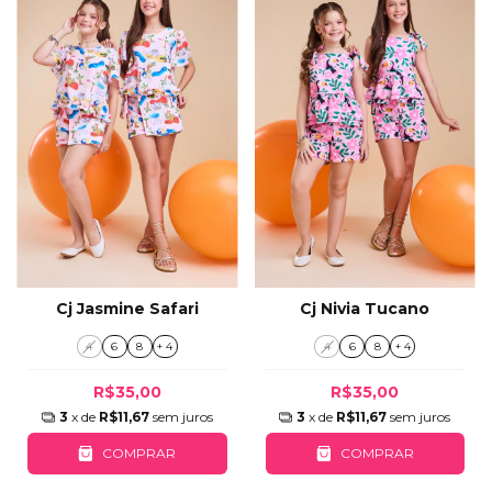
Cj Jasmine Safari
Cj Nivia Tucano
4
6
8
+ 4
4
6
8
+ 4
R$35,00
R$35,00
3
x de
R$11,67
sem juros
3
x de
R$11,67
sem juros
COMPRAR
COMPRAR