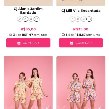
Cj Alanis Jardim
Cj Mili Vila Encantada
Bordado
4
6
8
+ 4
4
6
8
+ 3
R$35,00
R$35,00
3
x de
R$11,67
sem juros
3
x de
R$11,67
sem juros
COMPRAR
COMPRAR