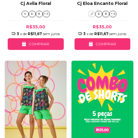
Cj Avila Floral
Cj Eloa Encanto Floral
4
6
8
+ 4
4
6
8
+ 4
R$35,00
R$35,00
3
x de
R$11,67
sem juros
3
x de
R$11,67
sem juros
COMPRAR
COMPRAR