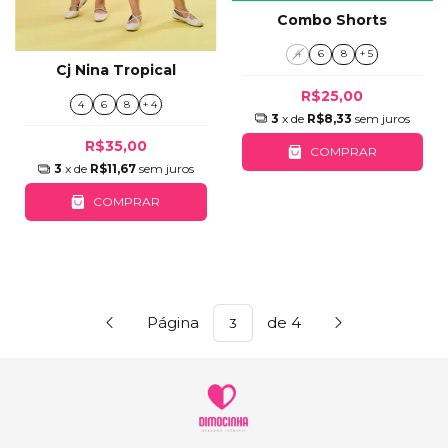
Combo Shorts
4
6
8
+ 5
Cj Nina Tropical
R$25,00
4
6
8
+ 4
3
x de
R$8,33
sem juros
R$35,00
COMPRAR
3
x de
R$11,67
sem juros
COMPRAR
Página
de 4