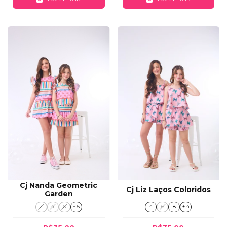
Cj Nanda Geometric
Cj Liz Laços Coloridos
Garden
4
6
8
+ 4
2
4
6
+ 5