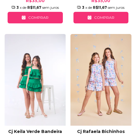
R$35,00
R$35,00
3
x de
R$11,67
sem juros
3
x de
R$11,67
sem juros
COMPRAR
COMPRAR
Cj Keila Verde Bandeira
Cj Rafaela Bichinhos