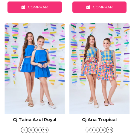
COMPRAR
COMPRAR
Cj Ana Tropical
Cj Taina Azul Royal
4
6
8
+ 4
4
6
8
+ 4