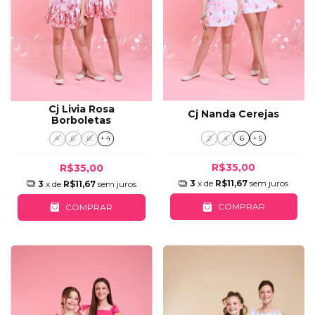
Cj Livia Rosa
Cj Nanda Cerejas
Borboletas
2
4
6
+ 5
4
6
8
+ 4
R$35,00
R$35,00
3
x de
R$11,67
sem juros
3
x de
R$11,67
sem juros
COMPRAR
COMPRAR