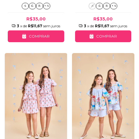
4
6
8
+ 4
4
6
8
+ 4
R$35,00
R$35,00
3
x de
R$11,67
sem juros
3
x de
R$11,67
sem juros
COMPRAR
COMPRAR