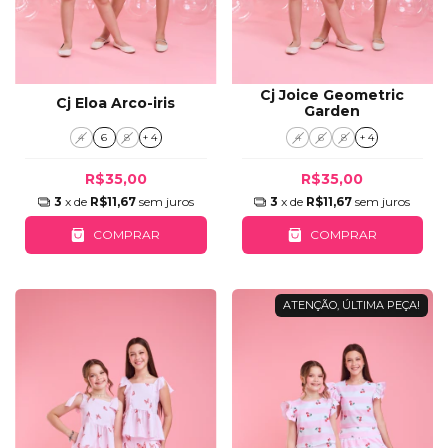
Cj Joice Geometric
Cj Eloa Arco-iris
Garden
4
6
8
+ 4
4
6
8
+ 4
R$35,00
R$35,00
3
x de
R$11,67
sem juros
3
x de
R$11,67
sem juros
COMPRAR
COMPRAR
ATENÇÃO, ÚLTIMA PEÇA!