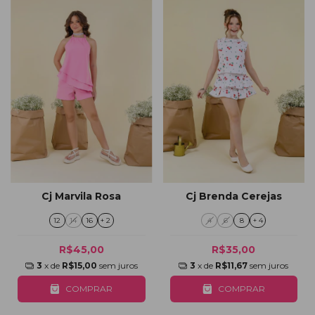
Cj Marvila Rosa
Cj Brenda Cerejas
12
14
16
+ 2
4
6
8
+ 4
R$45,00
R$35,00
3
x de
R$15,00
sem juros
3
x de
R$11,67
sem juros
COMPRAR
COMPRAR