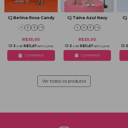
Cj Taina Azul Navy
Cj
Cj Betina Rosa Candy
4
6
8
+ 4
4
6
8
+ 4
R$35,00
R$35,00
3
x de
R$11,67
sem juros
3
x de
R$11,67
sem juros
COMPRAR
COMPRAR
Ver todos os produtos