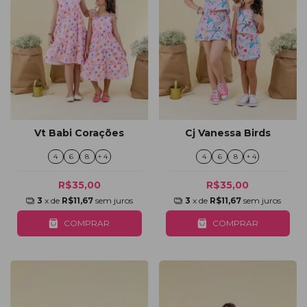
Vt Babi Corações
Cj Vanessa Birds
4
6
8
+ 4
4
6
8
+ 4
R$35,00
R$35,00
3
x de
R$11,67
sem juros
3
x de
R$11,67
sem juros
COMPRAR
COMPRAR