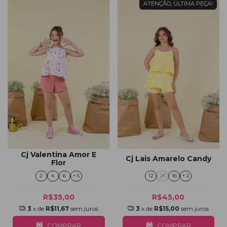
ATENÇÃO, ÚLTIMA PEÇA!
Cj Valentina Amor E
Cj Lais Amarelo Candy
Flor
2
4
6
+ 5
12
14
16
+ 2
R$35,00
R$45,00
3
x de
R$11,67
sem juros
3
x de
R$15,00
sem juros
COMPRAR
COMPRAR