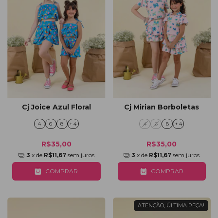
Cj Joice Azul Floral
Cj Mirian Borboletas
4
6
8
+ 4
4
6
8
+ 4
R$35,00
R$35,00
3
x de
R$11,67
sem juros
3
x de
R$11,67
sem juros
COMPRAR
COMPRAR
ATENÇÃO, ÚLTIMA PEÇA!