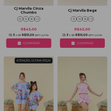
Cj Marvila Cinza
Cj Marvila Bege
Chumbo
12
14
16
+ 2
12
14
16
+ 2
R$45,00
R$45,00
3
x de
R$15,00
sem juros
3
x de
R$15,00
sem juros
COMPRAR
COMPRAR
ATENÇÃO, ÚLTIMA PEÇA!