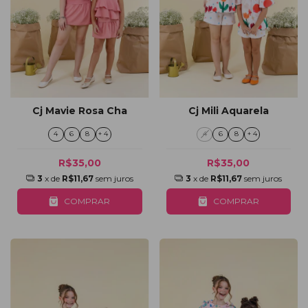
Cj Mavie Rosa Cha
Cj Mili Aquarela
4
6
8
+ 4
4
6
8
+ 4
R$35,00
R$35,00
3
x de
R$11,67
sem juros
3
x de
R$11,67
sem juros
COMPRAR
COMPRAR