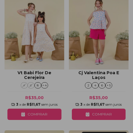
Vt Babi Flor De
Cj Valentina Poa E
Cerejeira
Laços
4
6
8
+ 4
2
4
6
+ 5
R$35,00
R$35,00
3
x de
R$11,67
sem juros
3
x de
R$11,67
sem juros
COMPRAR
COMPRAR