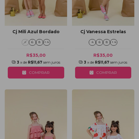
Cj Mili Azul Bordado
Cj Vanessa Estrelas
4
6
8
+ 4
4
6
8
+ 4
R$35,00
R$35,00
3
x de
R$11,67
sem juros
3
x de
R$11,67
sem juros
COMPRAR
COMPRAR