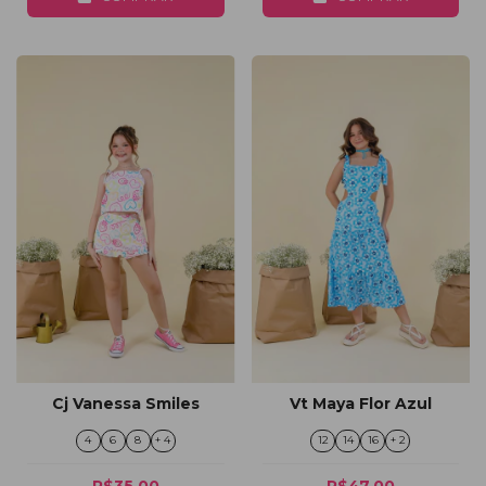
Cj Vanessa Smiles
Vt Maya Flor Azul
4
6
8
+ 4
12
14
16
+ 2
R$35,00
R$47,00