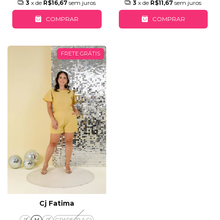
3
x de
R$16,67
sem juros
3
x de
R$11,67
sem juros
COMPRAR
COMPRAR
FRETE GRÁTIS
Cj Fatima
P
M
G
GRADE (P A G)