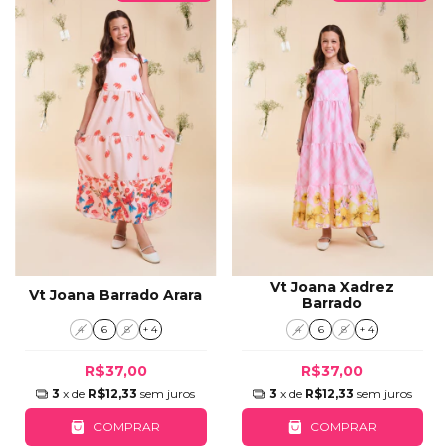
Vt Joana Xadrez
Vt Joana Barrado Arara
Barrado
4
6
8
+ 4
4
6
8
+ 4
R$37,00
R$37,00
3
x de
R$12,33
sem juros
3
x de
R$12,33
sem juros
COMPRAR
COMPRAR