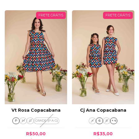
FRETE GRÁTIS
FRETE GRÁTIS
Vt Rosa Copacabana
Cj Ana Copacabana
P
M
G
GRADE (P A G)
4
6
8
+ 4
R$50,00
R$35,00