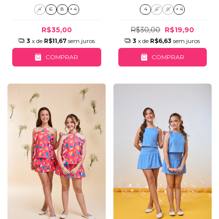
4
6
8
+ 4
4
6
8
+ 4
R$35,00
R$30,00
R$19,90
3
x de
R$11,67
sem juros
3
x de
R$6,63
sem juros
COMPRAR
COMPRAR