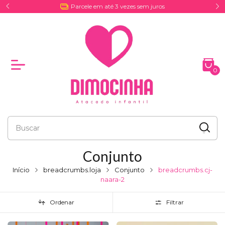
Entrega por Coreios e Excursões
0
Conjunto
Início
breadcrumbs.loja
Conjunto
breadcrumbs.cj-
naara-2
Ordenar
Filtrar