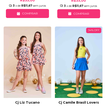
R$35,00
R$35,00
3
x de
R$11,67
sem juros
3
x de
R$11,67
sem juros
COMPRAR
COMPRAR
34
%
OFF
Cj Liz Tucano
Cj Camile Brasil Lovers