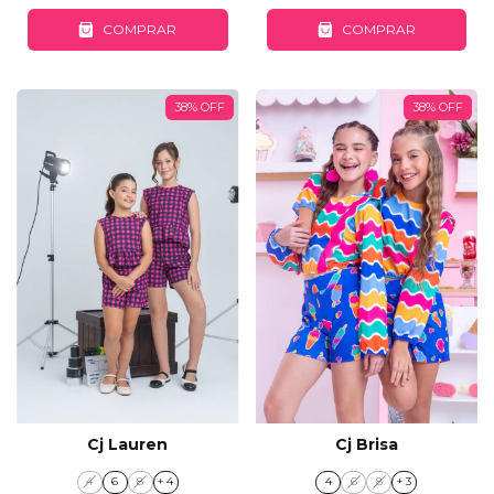
COMPRAR
COMPRAR
38
%
OFF
38
%
OFF
Cj Lauren
Cj Brisa
4
6
8
+ 4
4
6
8
+ 3