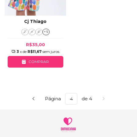
Cj Thiago
2
4
6
+ 5
R$35,00
3
x de
R$11,67
sem juros
COMPRAR
Página
de 4