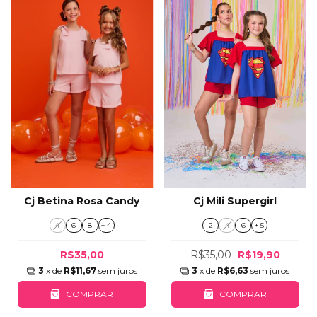
Cj Mili Supergirl
Cj Betina Rosa Candy
2
4
6
+ 5
4
6
8
+ 4
R$35,00
R$19,90
R$35,00
3
x de
R$6,63
sem juros
3
x de
R$11,67
sem juros
COMPRAR
COMPRAR