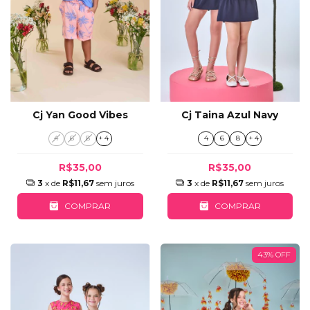
Cj Yan Good Vibes
Cj Taina Azul Navy
4
6
8
+ 4
4
6
8
+ 4
R$35,00
R$35,00
3
x de
R$11,67
sem juros
3
x de
R$11,67
sem juros
COMPRAR
COMPRAR
43
%
OFF