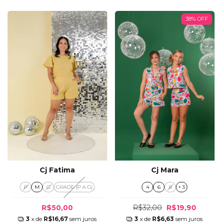
38
%
OFF
Cj Fatima
Cj Mara
P
M
G
GRADE (P A G)
4
6
8
+ 3
R$50,00
R$32,00
R$19,90
3
x de
R$16,67
sem juros
3
x de
R$6,63
sem juros