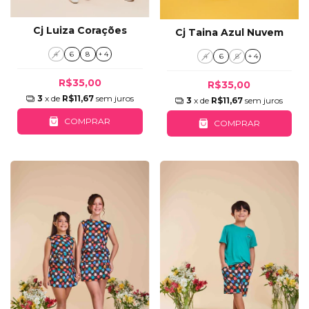
Cj Luiza Corações
Cj Taina Azul Nuvem
4
6
8
+ 4
4
6
8
+ 4
R$35,00
R$35,00
3
x de
R$11,67
sem juros
3
x de
R$11,67
sem juros
COMPRAR
COMPRAR