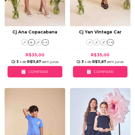
Cj Ana Copacabana
Cj Yan Vintage Car
4
6
8
+ 4
4
6
8
+ 4
R$35,00
R$35,00
3
x de
R$11,67
sem juros
3
x de
R$11,67
sem juros
COMPRAR
COMPRAR