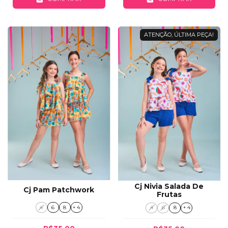
ATENÇÃO, ÚLTIMA PEÇA!
Cj Nivia Salada De
Cj Pam Patchwork
Frutas
4
6
8
+ 4
4
6
8
+ 4