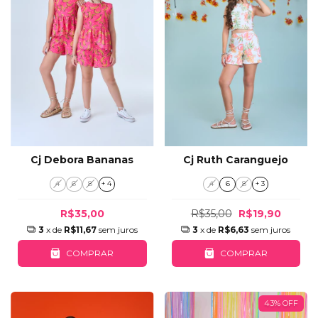
Cj Debora Bananas
Cj Ruth Caranguejo
4
6
8
+ 4
4
6
8
+ 3
R$35,00
R$35,00
R$19,90
3
x de
R$11,67
sem juros
3
x de
R$6,63
sem juros
COMPRAR
COMPRAR
43
%
OFF