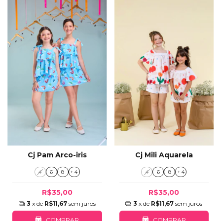
Cj Pam Arco-iris
Cj Mili Aquarela
4
6
8
+ 4
4
6
8
+ 4
R$35,00
R$35,00
3
x de
R$11,67
sem juros
3
x de
R$11,67
sem juros
COMPRAR
COMPRAR