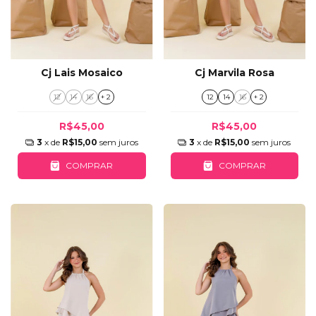
Cj Lais Mosaico
Cj Marvila Rosa
12
14
16
+ 2
12
14
16
+ 2
R$45,00
R$45,00
3
x de
R$15,00
sem juros
3
x de
R$15,00
sem juros
COMPRAR
COMPRAR