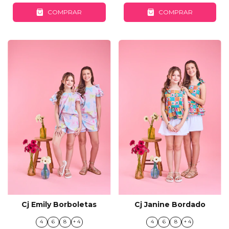
COMPRAR
COMPRAR
Cj Emily Borboletas
Cj Janine Bordado
4
6
8
+ 4
4
6
8
+ 4