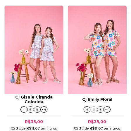
Cj Gisele Ciranda
Cj Emily Floral
Colorida
4
6
8
+ 4
4
6
8
+ 4
R$35,00
R$35,00
3
x de
R$11,67
sem juros
3
x de
R$11,67
sem juros