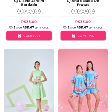
Cj Ana Salada De
Cj Gisele Jardim
Frutas
Bordado
4
6
8
+ 4
4
6
8
+ 4
R$35,00
R$35,00
3
x de
R$11,67
sem juros
3
x de
R$11,67
sem juros
COMPRAR
COMPRAR