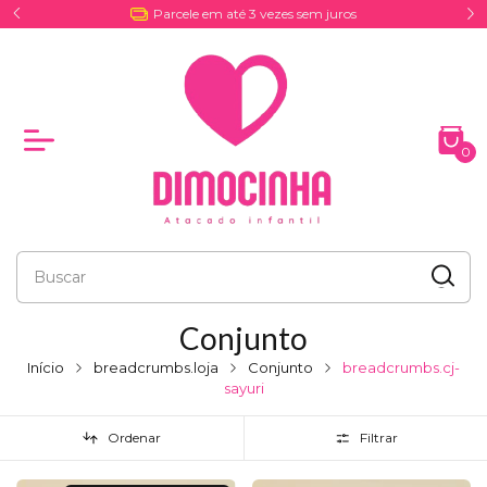
Entrega por Coreios e Excursões
0
Conjunto
Início
breadcrumbs.loja
Conjunto
breadcrumbs.cj-
sayuri
Ordenar
Filtrar