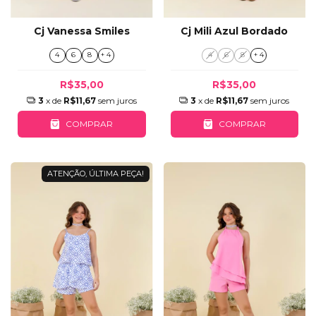
Cj Vanessa Smiles
Cj Mili Azul Bordado
4
6
8
+ 4
4
6
8
+ 4
R$35,00
R$35,00
3
x de
R$11,67
sem juros
3
x de
R$11,67
sem juros
COMPRAR
COMPRAR
ATENÇÃO, ÚLTIMA PEÇA!