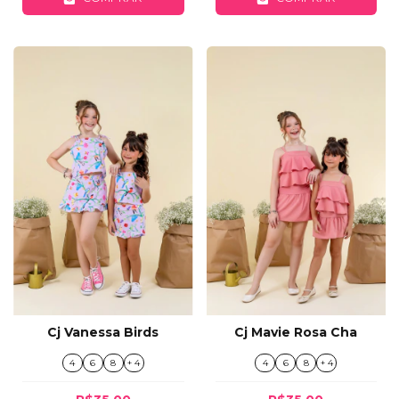
Cj Vanessa Birds
Cj Mavie Rosa Cha
4
6
8
+ 4
4
6
8
+ 4