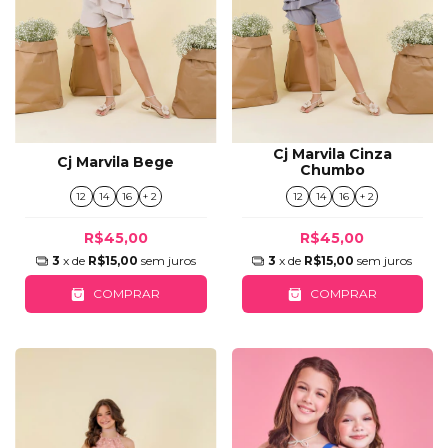
Cj Marvila Cinza
Cj Marvila Bege
Chumbo
12
14
16
+ 2
12
14
16
+ 2
R$45,00
R$45,00
3
x de
R$15,00
sem juros
3
x de
R$15,00
sem juros
COMPRAR
COMPRAR