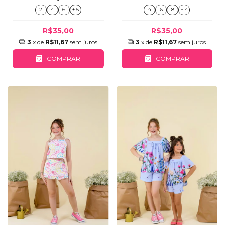
2
4
6
+ 5
4
6
8
+ 4
R$35,00
R$35,00
3
x de
R$11,67
sem juros
3
x de
R$11,67
sem juros
COMPRAR
COMPRAR