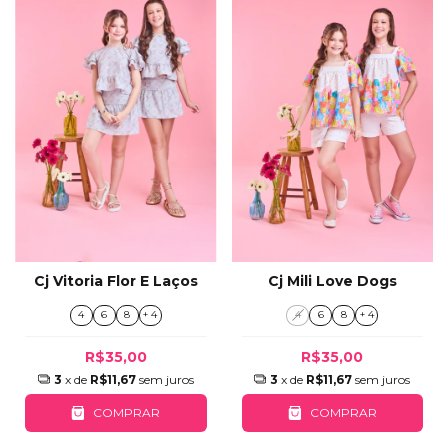
Cj Vitoria Flor E Laços
Cj Mili Love Dogs
4
6
8
+ 4
4
6
8
+ 4
R$35,00
R$35,00
3
x de
R$11,67
sem juros
3
x de
R$11,67
sem juros
COMPRAR
COMPRAR