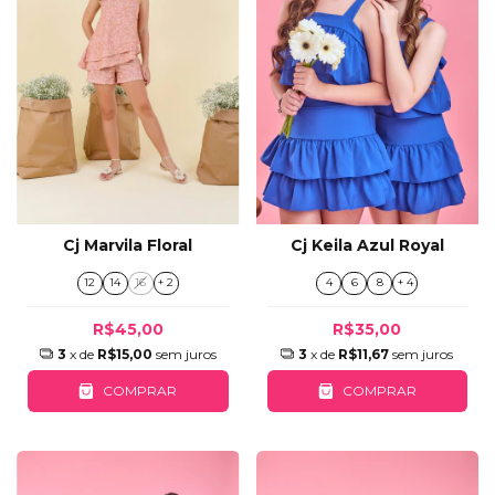
Cj Keila Azul Royal
Cj Marvila Floral
4
6
8
+ 4
12
14
16
+ 2
R$35,00
R$45,00
3
x de
R$11,67
sem juros
3
x de
R$15,00
sem juros
COMPRAR
COMPRAR