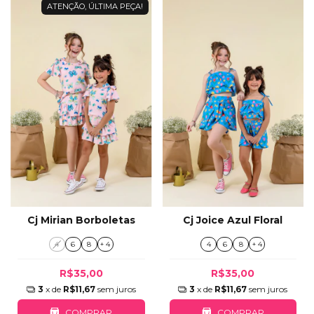
ATENÇÃO, ÚLTIMA PEÇA!
Cj Mirian Borboletas
Cj Joice Azul Floral
4
6
8
+ 4
4
6
8
+ 4
R$35,00
R$35,00
3
x de
R$11,67
sem juros
3
x de
R$11,67
sem juros
COMPRAR
COMPRAR